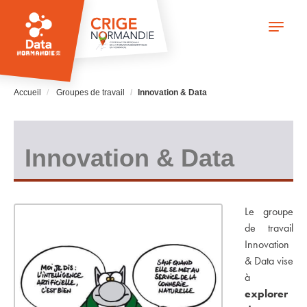
Aller
au
Toggle
contenu
navigati
principal
Accueil
Groupes de travail
Innovation & Data
Innovation & Data
Le groupe
de travail
Innovation
& Data vise
à
explorer