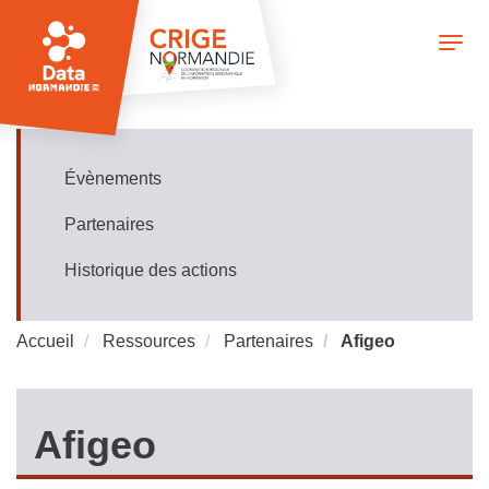
Aller
au
Togg
contenu
navi
principal
Évènements
Ressources
Partenaires
Historique des actions
Accueil
Ressources
Partenaires
Afigeo
Afigeo