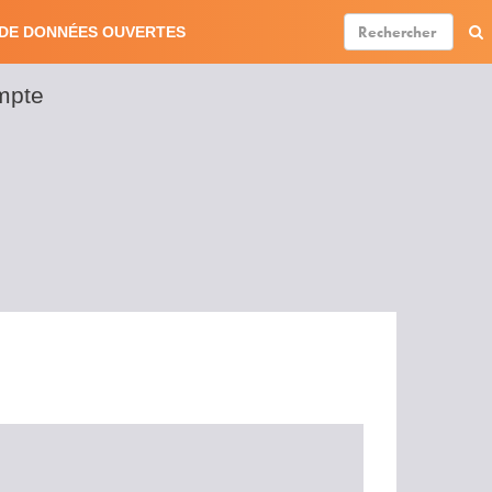
DE DONNÉES OUVERTES
mpte
er
ount
nu