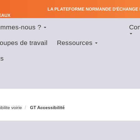
LA PLATEFORME NORMANDE D'ÉCHANGE 
S
EAUX
SEAUX
ommes-nous ?
Co
Us
ation
acc
oupes de travail
Ressources
me
s
ilite voirie
GT Accessibilité