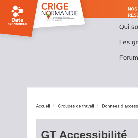
Aller
au
NOS
NO
contenu
RÉS
principal
RÉ
Qui s
Nos
Main
réseaux
navig
Les gr
Forum
Accueil
Groupes de travail
Donnees d accessib
GT Accessibilité