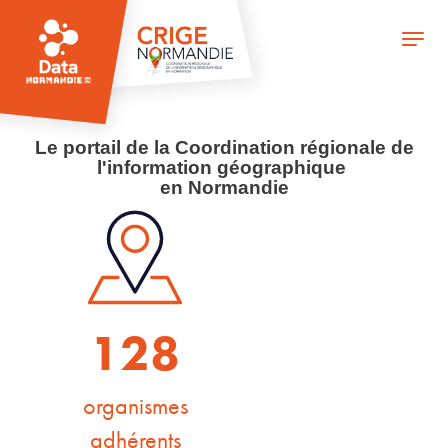
Aller
au
Toggle
contenu
naviga
principal
Le portail de la Coordination régionale de
l'information géographique
en Normandie
128
organismes
adhérents