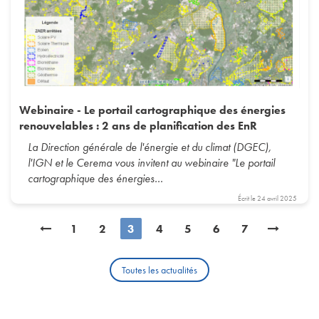
Webinaire - Le portail cartographique des énergies
renouvelables : 2 ans de planification des EnR
La Direction générale de l'énergie et du climat (DGEC),
l'IGN et le Cerema vous invitent au webinaire "Le portail
cartographique des énergies…
Écrit le
24 avril 2025
Pagination
Page
1
Page
2
Page
3
Page
4
Page
5
Page
6
Page
7
courante
Toutes les actualités