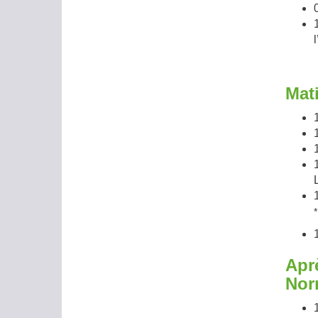
Mat
Apr
Nor