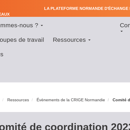
LA PLATEFORME NORMANDE D'ÉCHANGE 
S
EAUX
SEAUX
ommes-nous ?
Co
Us
ation
acc
oupes de travail
Ressources
me
s
Ressources
Évènements de la CRIGE Normandie
Comité d
omité de coordination 202