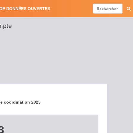
DE DONNÉES OUVERTES
mpte
er
ount
nu
e coordination 2023
3