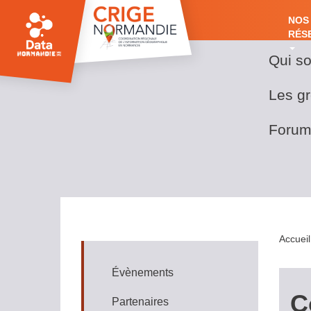
Aller
au
NOS
NO
contenu
RÉS
principal
RÉ
Qui s
Nos
Main
réseaux
navig
Les gr
Forum
Accueil
Évènements
Ressources
C
Partenaires