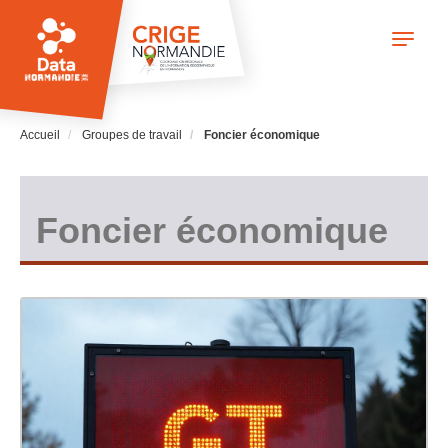
Aller
au
Toggle
contenu
navigati
principal
Accueil
Groupes de travail
Foncier économique
Foncier économique